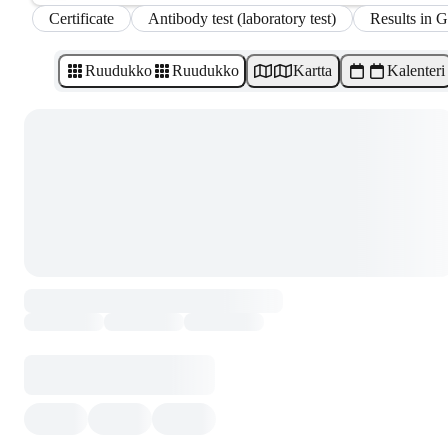
Certificate
Antibody test (laboratory test)
Results in 
Ruudukko
Ruudukko
Kartta
Kalenteri