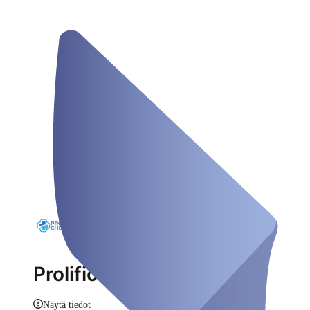
Prolific Check
Näytä tiedot