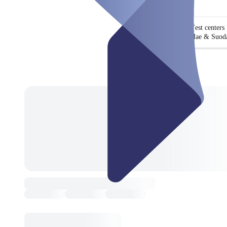
Test centers
Hae & Suoda