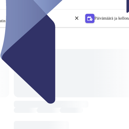
Päivämäärä ja kellon
tin