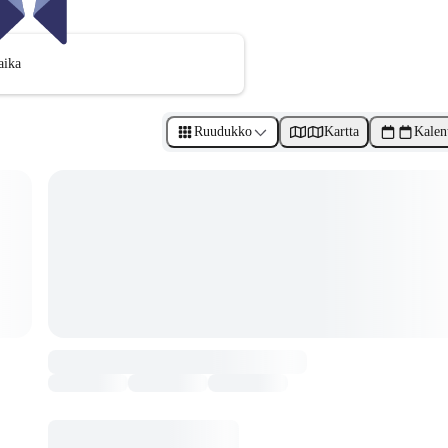
aika
Ruudukko
Kartta
Kalen