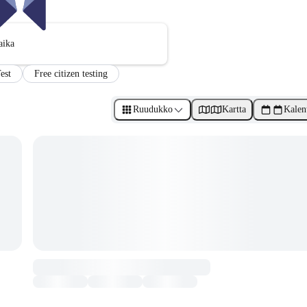
aika
est
Free citizen testing
Ruudukko
Kartta
Kalen