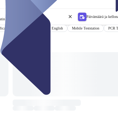
Päivämäärä ja kellon
tin
ficate
Results in German and English
Mobile Teststation
PCR T