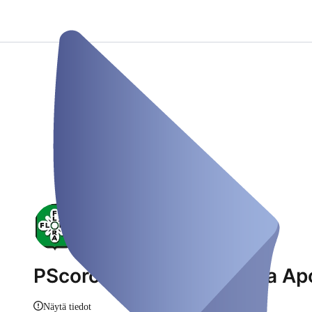
PScoronatest an der Flora A
Näytä tiedot