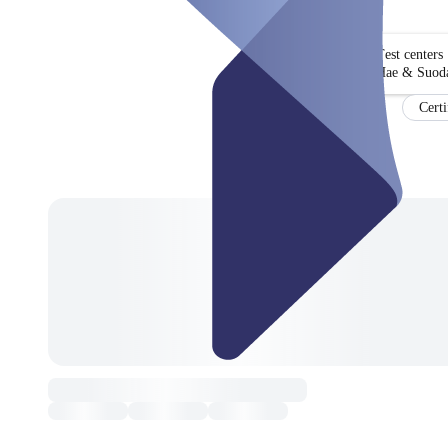
Test centers
Hae & Suoda
Certi