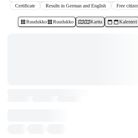
Certificate
Results in German and English
Free citize
Ruudukko
Ruudukko
Kartta
Kalenteri