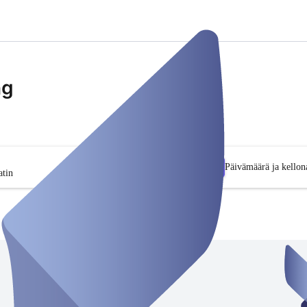
ng
Päivämäärä ja kellon
tin