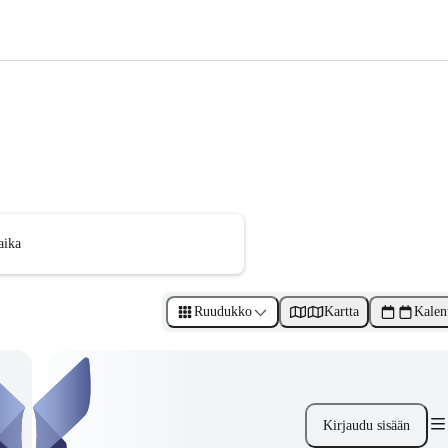
aika
Ruudukko
Kartta
Kalen
Kirjaudu sisään