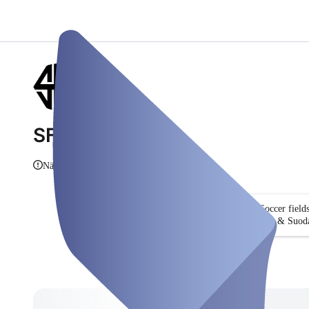
SFG Fussball
Näytä tiedot
Soccer field
Hae & Suoda