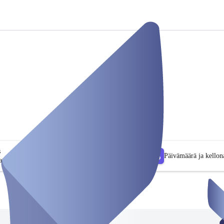
s
Päivämäärä ja kellon
tin