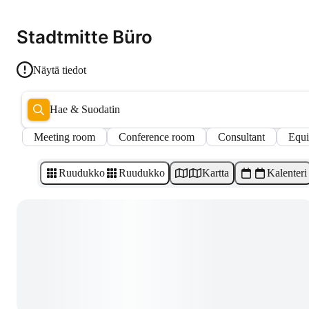
Stadtmitte Büro
Näytä tiedot
Hae & Suodatin
Meeting room
Conference room
Consultant
Equ
Ruudukko
Ruudukko
Kartta
Kalenteri