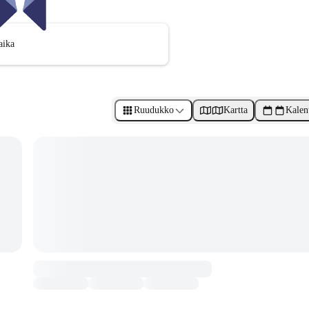
aika
Ruudukko
Kartta
Kalen