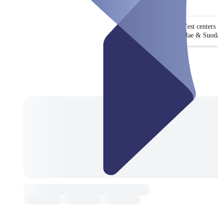
Test centers
Hae & Suoda