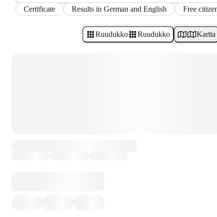
Certificate
Results in German and English
Free citize
Ruudukko
Ruudukko
Kartta