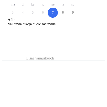
ma
ti
ke
to
pe
la
su
3
4
5
6
7
8
9
Aika
Valittavia aikoja ei ole saatavilla.
Lisää varauskoodi