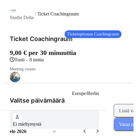
/
Ticket Coachingraum
Studio Delta
Ticketoptionen Coachingraum
Ticket Coachingraum
9,00 € per 30 minuuttia
tunti – 8 tuntia
Meeting rooms
Europe/Berlin
(Vaihe 1 / 2)
Valitse päivämäärä
Lisää va
Ei mieltymystä
Varaa ny
elo 2026