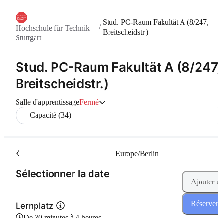
Stud. PC-Raum Fakultät A (8/247,
/
Hochschule für Technik
Breitscheidstr.)
Stuttgart
Stud. PC-Raum Fakultät A (8/247
Breitscheidstr.)
Salle d'apprentissage
Fermé
Capacité (34)
Europe/Berlin
(Étape 1 de 2)
Sélectionner la date
Ajouter 
Réserver
Lernplatz
De 30 minutes à 4 heures