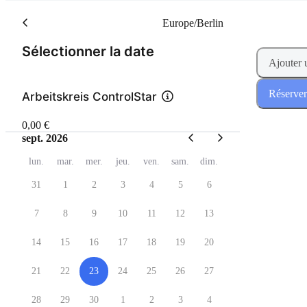
Europe/Berlin
(Étape 1 de 2)
Sélectionner la date
Ajouter 
Réserver
Arbeitskreis ControlStar
0,00 €
sept. 2026
lun.
mar.
mer.
jeu.
ven.
sam.
dim.
31
1
2
3
4
5
6
7
8
9
10
11
12
13
14
15
16
17
18
19
20
21
22
23
24
25
26
27
28
29
30
1
2
3
4