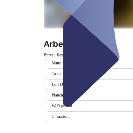
Arbeitsplatz
Bureau flexible
Fermé
Maus
Tastatur
Dell Dockingstation
Plancher (1)
WiFi gratuit
Climatiseur