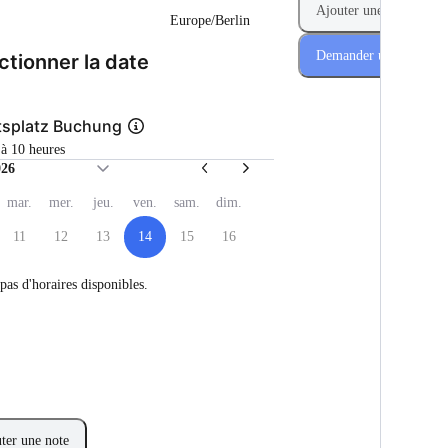
Ajouter une réservatio
Europe/Berlin
Demander une réservat
(Étape 1 de 2)
ctionner la date
tsplatz Buchung
1 à 10 heures
026
mar.
mer.
jeu.
ven.
sam.
dim.
11
12
13
14
15
16
 pas d'horaires disponibles.
ter une note