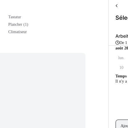
Séle
Tastatur
Plancher (1)
Climatiseur
Arbei
De 
août 2
lun.
10
Temps
Il n'y a
Ajou