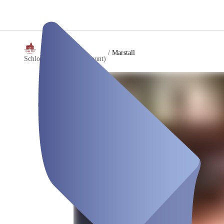
/
Marstall
Schloss Oelber (Testaccount)