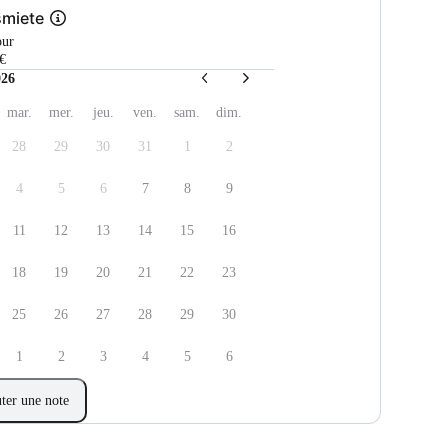
smiete
our
€
026
mar.
mer.
jeu.
ven.
sam.
dim.
28
29
30
31
1
2
4
5
6
7
8
9
11
12
13
14
15
16
18
19
20
21
22
23
25
26
27
28
29
30
1
2
3
4
5
6
ter une note