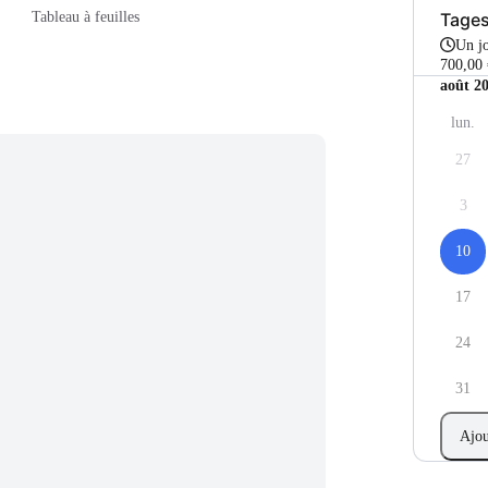
Tage
Tableau à feuilles
Un j
700,00 
août 2
lun.
27
3
10
17
24
31
Ajou