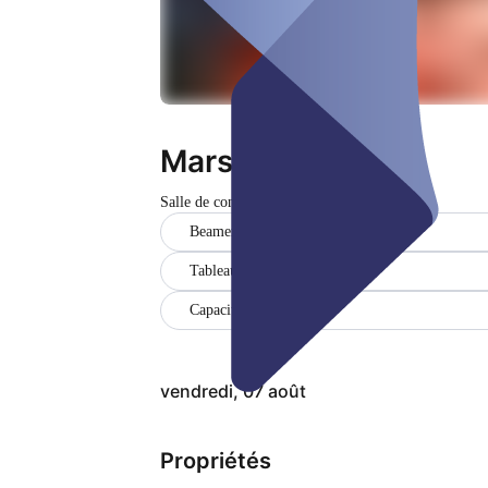
Marstall
Salle de conférence
Fermé
Beamer
Tableau à feuilles
Capacité (700)
vendredi, 07 août
Propriétés