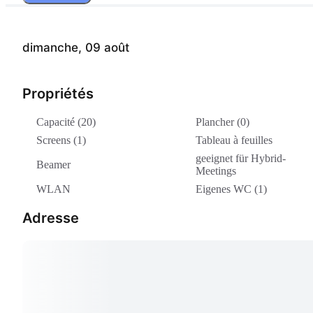
120,00 €
MATHILDE HOT SUMMER DEAL ABEND
dimanche, 09 août
75,00 €
Mathilde a.m. Vormittag - until 2p.m.
Propriétés
5 heures
200,00 €
Capacité (20)
Plancher (0)
Screens (1)
Tableau à feuilles
Mathilde WOCHENENDE FR abend bis SO abend
geeignet für Hybrid-
Beamer
500,00 €
Meetings
WLAN
Eigenes WC (1)
Mathilde Nachmittag - after 1p.m.
5 heures
Adresse
200,00 €
Mathilde WOCHENENDTAG: SA oder SO
De un jour à 2 jours
300,00 € par jour