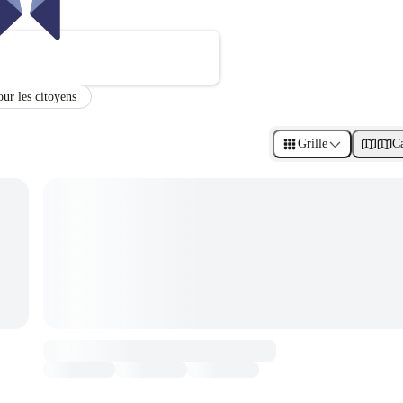
our les citoyens
Grille
Ca