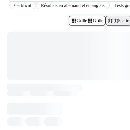
Certificat
Résultats en allemand et en anglais
Tests gra
Grille
Grille
Carte