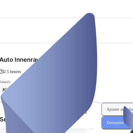
Auto Innenraumpflege
2.5 heures
Salariés
JC
SK
Ajouter une rés
Europe/Berlin
(Étape 1 de 2)
Sélectionner la date
Demander une r