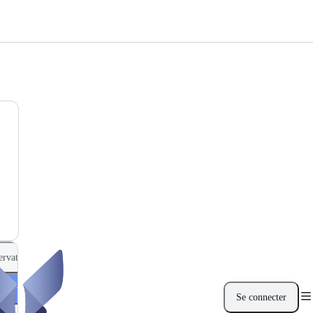
ervation
éservation
Se connecter