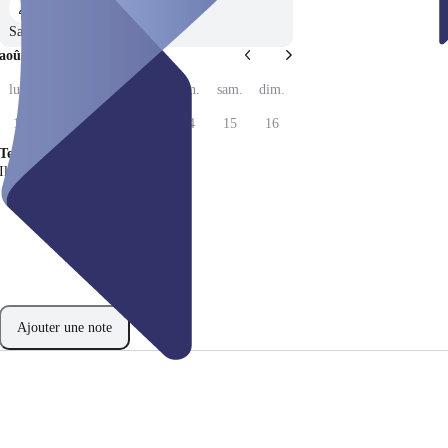
Sans préférence
août 2026
lun.
mar.
mer.
jeu.
ven.
sam.
dim.
10
11
12
13
14
15
16
Temps
Il n'y a pas d'horaires disponibles.
Ajouter une note