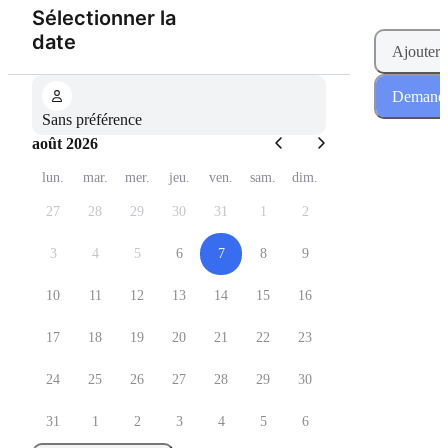
Sélectionner la
(Étape 1 de 2)
date
Ajouter 
Demander
Sans préférence
août 2026
lun.
mar.
mer.
jeu.
ven.
sam.
dim.
27
28
29
30
31
1
2
3
4
5
6
7
8
9
10
11
12
13
14
15
16
17
18
19
20
21
22
23
24
25
26
27
28
29
30
31
1
2
3
4
5
6