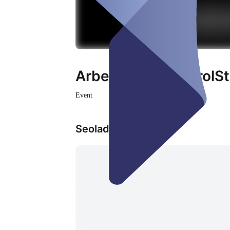
Arbeitskreis ControlSt
Event
Seoladh