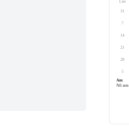
Lua
31
7
14
21
28
5
Am
Níl aon