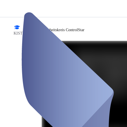
/
Arbeitskreis ControlStar
KISTERS Events