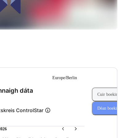
--
Europe/Berlin
(Céim 1 de 2)
naigh dáta
Cuir boeking leis
Déan boeking anois
tskreis ControlStar
026