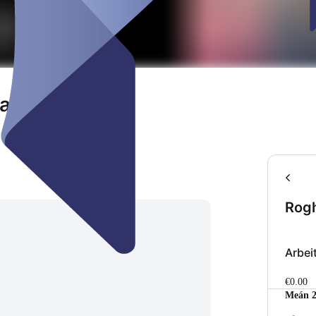
ar
Rogh
Arbei
€0.00
Meán 2