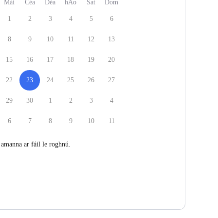
Mái
Céa
Déa
hAo
Sat
Dom
1
2
3
4
5
6
8
9
10
11
12
13
15
16
17
18
19
20
22
23
24
25
26
27
29
30
1
2
3
4
6
7
8
9
10
11
 amanna ar fáil le roghnú.