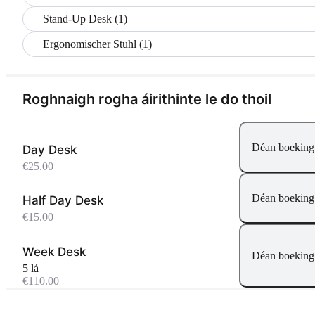
Stand-Up Desk (1)
Ergonomischer Stuhl (1)
Roghnaigh rogha áirithinte le do thoil
Déan boeking
Day Desk
€25.00
Déan boeking
Half Day Desk
€15.00
Week Desk
Déan boeking
5 lá
€110.00