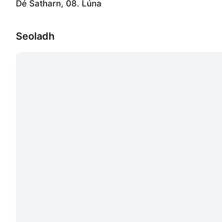
Dé Satharn, 08. Lúna
Seoladh