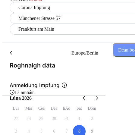
Corona Impfung
Münchener Strasse 57
Frankfurt am Main
Déan boe
Europe/Berlin
(Céim 1 de 2)
Roghnaigh dáta
Anmeldung Impfung
Lá amháin
Lúna 2026
Lua
Mái
Céa
Déa
hAo
Sat
Dom
27
28
29
30
31
1
2
3
4
5
6
7
8
9