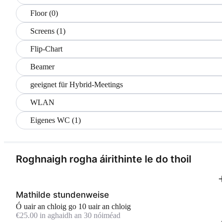
Floor (0)
Screens (1)
Flip-Chart
Beamer
geeignet für Hybrid-Meetings
WLAN
Eigenes WC (1)
Roghnaigh rogha áirithinte le do thoil
Mathilde stundenweise
Ó uair an chloig go 10 uair an chloig
€25.00 in aghaidh an 30 nóiméad