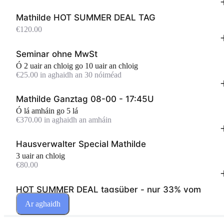
Mathilde HOT SUMMER DEAL TAG
€120.00
Seminar ohne MwSt
Ó 2 uair an chloig go 10 uair an chloig
€25.00 in aghaidh an 30 nóiméad
Mathilde Ganztag 08-00 - 17:45U
Ó lá amháin go 5 lá
€370.00 in aghaidh an amháin
Hausverwalter Special Mathilde
3 uair an chloig
€80.00
HOT SUMMER DEAL tagsüber - nur 33% vom
Tagespreis im Sommer!
Ar aghaidh
€120.00