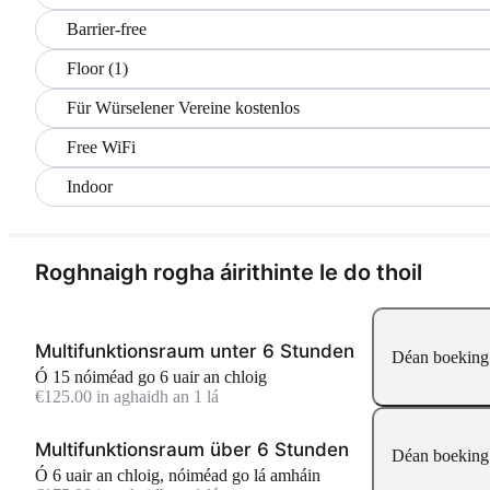
Barrier-free
Floor (1)
Für Würselener Vereine kostenlos
Free WiFi
Indoor
Roghnaigh rogha áirithinte le do thoil
Multifunktionsraum unter 6 Stunden
Déan boeking
Ó 15 nóiméad go 6 uair an chloig
€125.00 in aghaidh an 1 lá
Multifunktionsraum über 6 Stunden
Déan boeking
Ó 6 uair an chloig, nóiméad go lá amháin