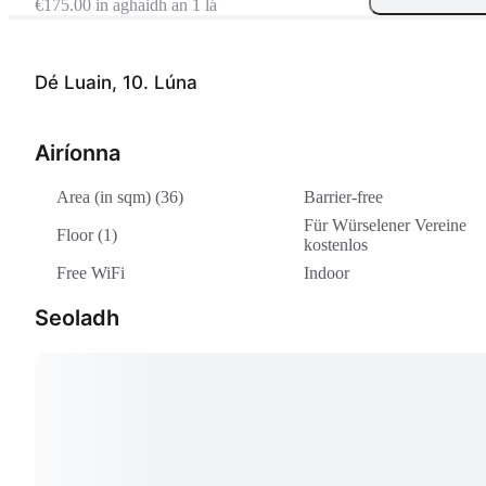
€175.00 in aghaidh an 1 lá
Dé Luain, 10. Lúna
Airíonna
Area (in sqm) (36)
Barrier-free
Für Würselener Vereine
Floor (1)
kostenlos
Free WiFi
Indoor
Seoladh