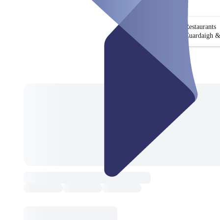
Restaurants
Cuardaigh &