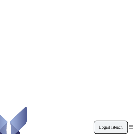
Logáil isteach