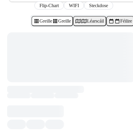
Flip-Chart
WIFI
Steckdose
Greille
Greille
Léarscáil
Féilire