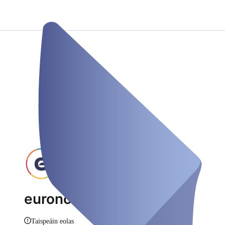
euronova Campus
Taispeáin eolas