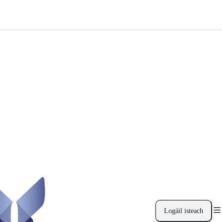
Logáil isteach