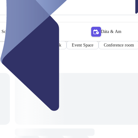
 Scagaire
Dáta & Am
Flex Desk
Event Space
Conference room