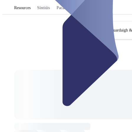
Resources
Síntiúis
Pacáistí & Dearbháin
Cuardaigh &