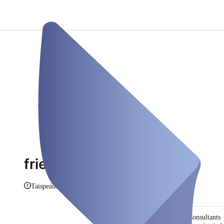
frieauff.com
Taispeáin eolas
Consultants