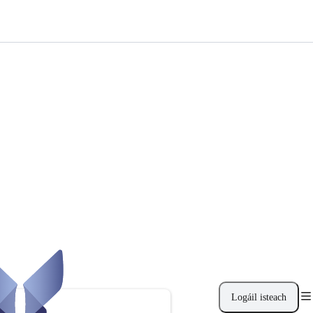
Logáil isteach