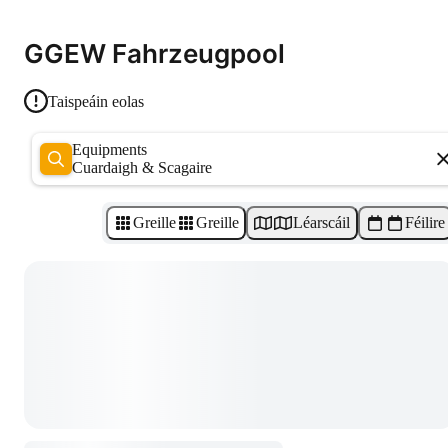
GGEW Fahrzeugpool
Taispeáin eolas
Equipments
Cuardaigh & Scagaire
Greille
Greille
Léarscáil
Féilire