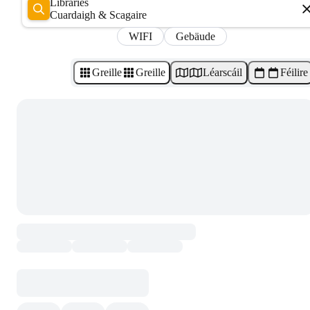
Libraries
Cuardaigh & Scagaire
WIFI
Gebäude
Greille
Greille
Léarscáil
Féilire