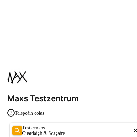
Maxs Testzentrum
Taispeáin eolas
Test centers
Cuardaigh & Scagaire