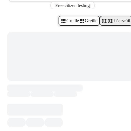
Free citizen testing
Greille
Greille
Léarscáil