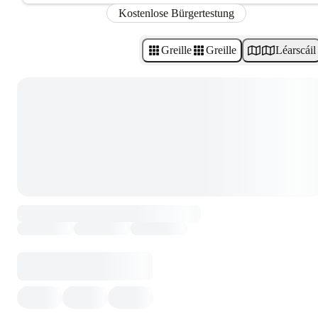
Kostenlose Bürgertestung
Greille
Greille
Léarscáil