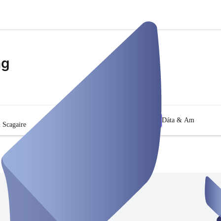
ng
Dáta & Am
 Scagaire