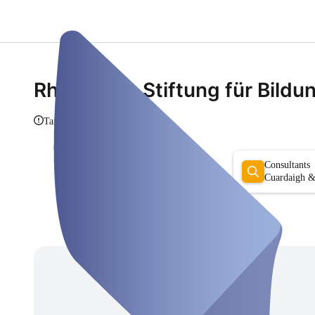
Rheinische Stiftung für Bildu
Taispeáin eolas
Consultants
Cuardaigh &