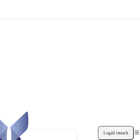
Logáil isteach