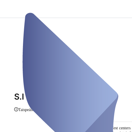
S.I - Testzentrum
Taispeáin eolas
Test centers