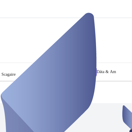
Dáta & Am
 Scagaire