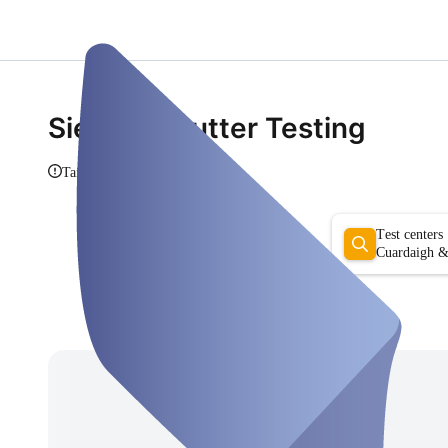
Siegbert Putter Testing
Taispeáin eolas
Test centers
Cuardaigh &