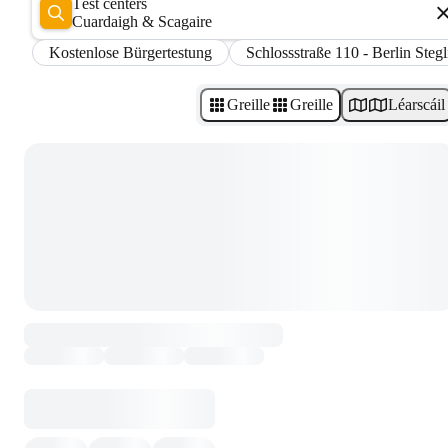
Test centers
Cuardaigh & Scagaire
Kostenlose Bürgertestung
Schlossstraße 110 - Berlin Stegl
Greille
Greille
Léarscáil