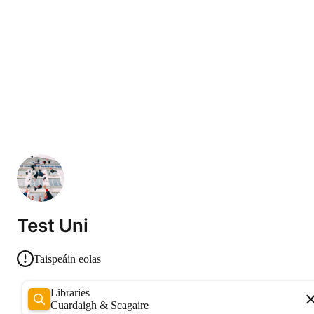
Test Uni
Taispeáin eolas
Libraries
Cuardaigh & Scagaire