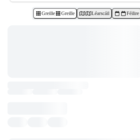
Greille
Greille
Léarscáil
Féilire