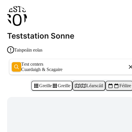
Teststation Sonne
Taispeáin eolas
Test centers
Cuardaigh & Scagaire
Greille
Greille
Léarscáil
Féilire