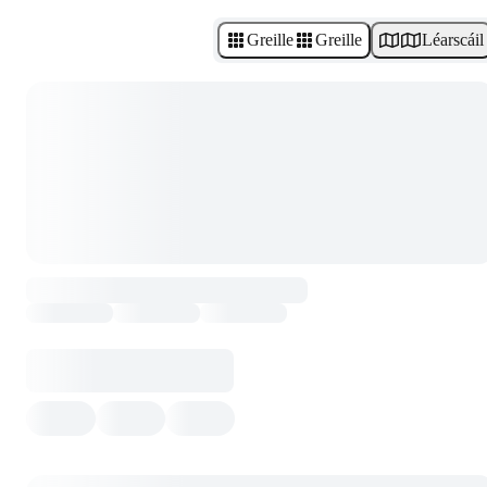
Greille
Greille
Léarscáil