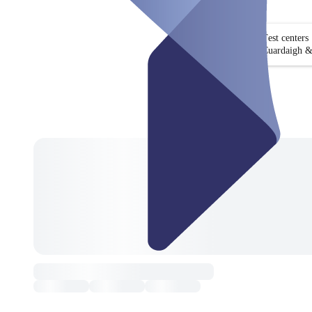
Test centers
Cuardaigh &