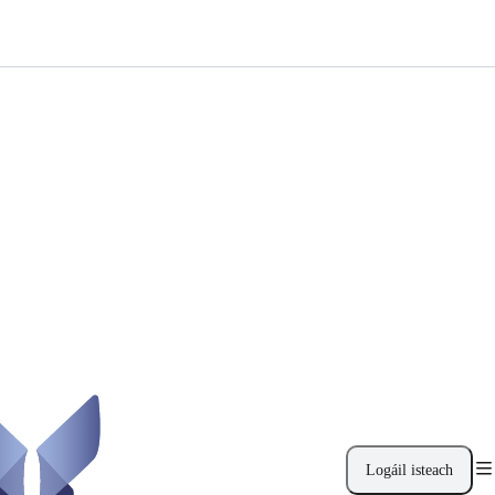
Logáil isteach