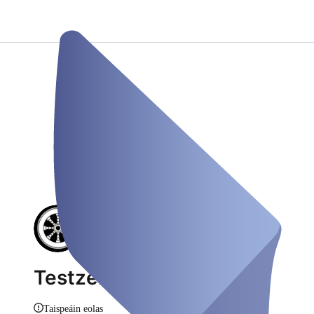
Testzentrum Erolzheim
Taispeáin eolas