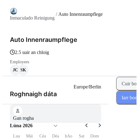
/
Auto Innenraumpflege
Inmaculado Reinigung
Auto Innenraumpflege
2.5 uair an chloig
Employees
JC
SK
Cuir boe
Europe/Berlin
(Céim 1 de 2)
Roghnaigh dáta
Iarr boe
Gan rogha
Lúna 2026
Lua
Mái
Céa
Déa
hAo
Sat
Dom