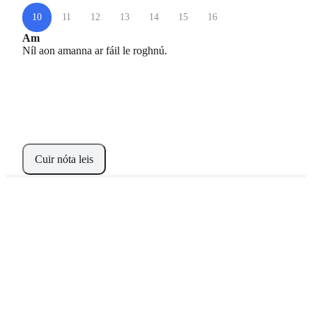
10
11
12
13
14
15
16
Am
Níl aon amanna ar fáil le roghnú.
Cuir nóta leis