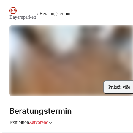
/
Beratungstermin
Bayernparkett
Prikaži više
Beratungstermin
Exhibition
Zatvoreno