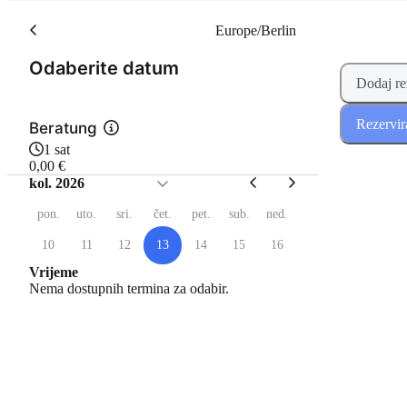
Europe/Berlin
(Korak 1 od 2)
Odaberite datum
Dodaj re
Rezervir
Beratung
1 sat
0,00 €
kol. 2026
pon.
uto.
sri.
čet.
pet.
sub.
ned.
10
11
12
13
14
15
16
Vrijeme
Nema dostupnih termina za odabir.