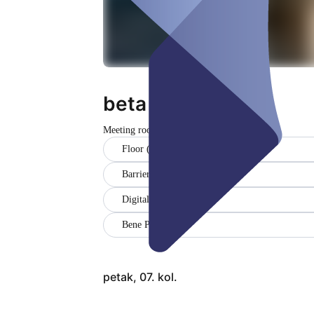
beta idea lab
Meeting room
Zatvoreno
Floor (1. OG)
Barrier-free
Digitales Whiteboard
Bene Pixel™
petak, 07. kol.