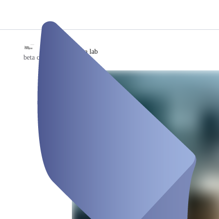
/
beta idea lab
beta campus