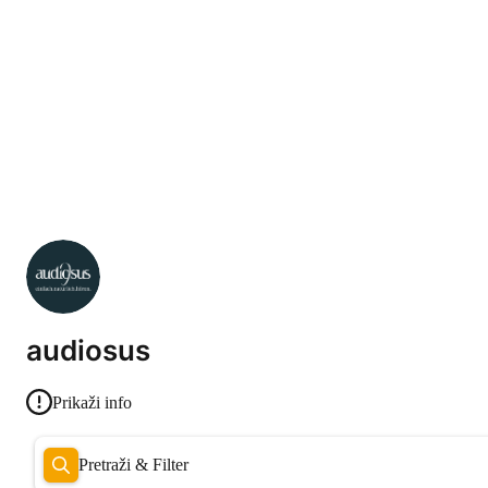
audiosus
Prikaži info
Pretraži & Filter