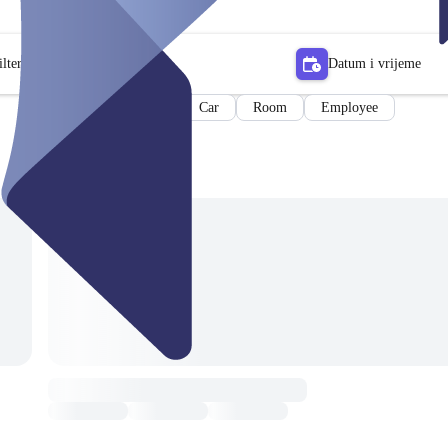
lter
Datum i vrijeme
Car
Room
Employee