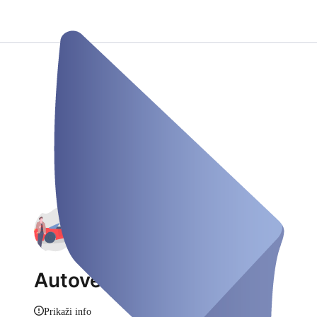
Autovermietung Demo
Prikaži info