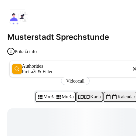
Musterstadt Sprechstunde
Prikaži info
Authorities
Pretraži & Filter
Videocall
Mreža
Mreža
Karta
Kalendar