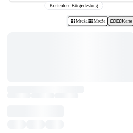
Kostenlose Bürgertestung
Mreža
Mreža
Karta