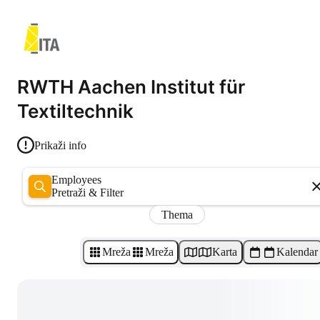
RWTH Aachen Institut für
Textiltechnik
Prikaži info
Employees
Pretraži & Filter
Thema
Mreža
Mreža
Karta
Kalendar