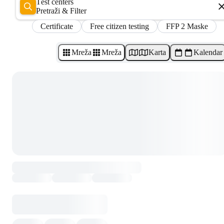
Test centers
Pretraži & Filter
Certificate
Free citizen testing
FFP 2 Maske
Mreža
Mreža
Karta
Kalendar